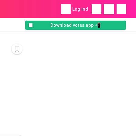
Log ind
Download vores app 📲