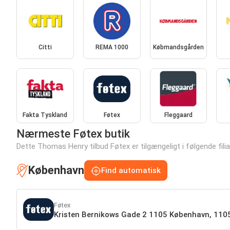
Citti
REMA 1000
Købmandsgården
Fakta Tyskland
Føtex
Fleggaard
Nærmeste Føtex butik
Dette Thomas Henry tilbud Føtex er tilgængeligt i følgende filial
København
Find automatisk
Føtex
Kristen Bernikows Gade 2 1105 København, 11