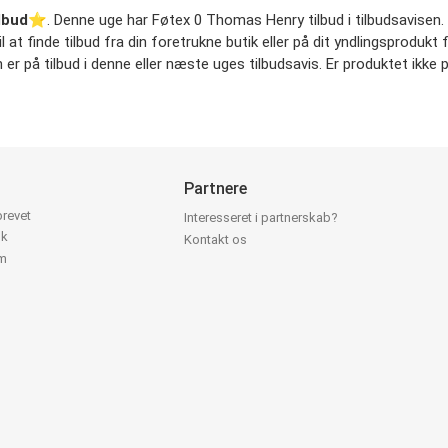
lbud
⭐️. Denne uge har Føtex 0 Thomas Henry tilbud i tilbudsavisen. Fj
at finde tilbud fra din foretrukne butik eller på dit yndlingsprodukt f
på tilbud i denne eller næste uges tilbudsavis. Er produktet ikke på
Partnere
brevet
Interesseret i partnerskab?
ok
Kontakt os
am