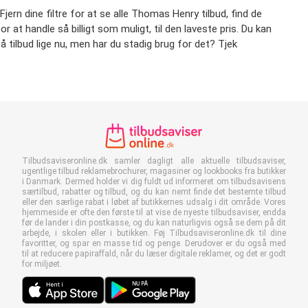
ern dine filtre for at se alle Thomas Henry tilbud, find de
or at handle så billigt som muligt, til den laveste pris. Du kan
 tilbud lige nu, men har du stadig brug for det? Tjek
Tilbudsaviseronline.dk samler dagligt alle aktuelle tilbudsaviser,
ugentlige tilbud reklamebrochurer, magasiner og lookbooks fra butikker
i Danmark. Dermed holder vi dig fuldt ud informeret om tilbudsavisens
særtilbud, rabatter og tilbud, og du kan nemt finde det bestemte tilbud
eller den særlige rabat i løbet af butikkernes udsalg i dit område. Vores
hjemmeside er ofte den første til at vise de nyeste tilbudsaviser, endda
før de lander i din postkasse, og du kan naturligvis også se dem på dit
arbejde, i skolen eller i butikken. Føj Tilbudsaviseronline.dk til dine
favoritter, og spar en masse tid og penge. Derudover er du også med
til at reducere papiraffald, når du læser digitale reklamer, og det er godt
for miljøet.