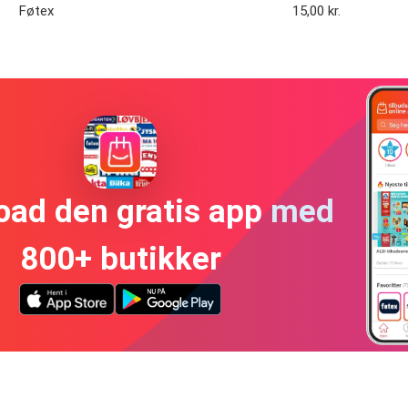
Føtex
15,00 kr.
oad den gratis app med
800+ butikker