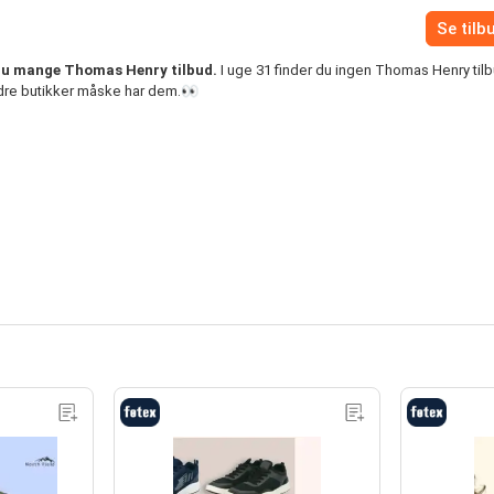
Se tilb
 du mange Thomas Henry tilbud.
I uge 31 finder du ingen Thomas Henry tilb
ndre butikker måske har dem.👀