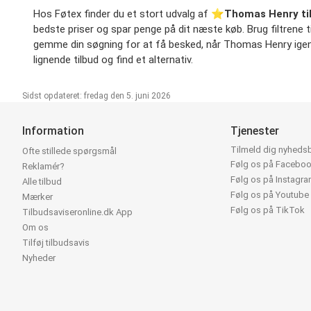
Hos Føtex finder du et stort udvalg af ⭐️
Thomas Henry ti
bedste priser og spar penge på dit næste køb. Brug filtrene til 
gemme din søgning for at få besked, når Thomas Henry igen er 
lignende tilbud og find et alternativ.
Sidst opdateret: fredag den 5. juni 2026
Information
Tjenester
Tilmeld dig nyheds
Ofte stillede spørgsmål
Følg os på Facebo
Reklamér?
Følg os på Instagr
Alle tilbud
Følg os på Youtube
Mærker
Følg os på TikTok
Tilbudsaviseronline.dk App
Om os
Tilføj tilbudsavis
Nyheder