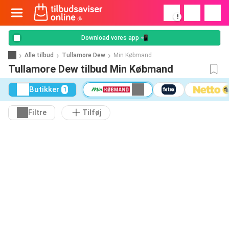
!
Download vores app 📲
Alle tilbud
Tullamore Dew
Min Købmand
Tullamore Dew tilbud Min Købmand
Butikker
1
Filtre
Tilføj