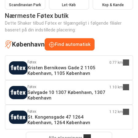
Scandinavian Park
Let-Køb
Kop & Kande
Nærmeste Føtex butik
Dette Shaker tilbud Føtex er tilgængeligt i følgende filialer
baseret på din indstillede placering:
København
Find automatisk
Føtex
0.77 km
Kristen Bernikows Gade 2 1105
København, 1105 København
Føtex
1.10 km
Sølvgade 10 1307 København, 1307
København
Føtex
1.12 km
St. Kongensgade 47 1264
København, 1264 København