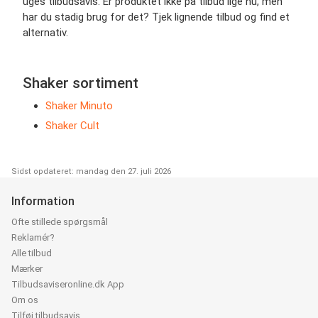
uges tilbudsavis. Er produktet ikke på tilbud lige nu, men
har du stadig brug for det? Tjek lignende tilbud og find et
alternativ.
Shaker sortiment
Shaker Minuto
Shaker Cult
Sidst opdateret: mandag den 27. juli 2026
Information
Ofte stillede spørgsmål
Reklamér?
Alle tilbud
Mærker
Tilbudsaviseronline.dk App
Om os
Tilføj tilbudsavis