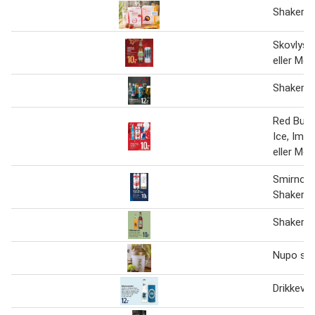
Shaker
Skovlyst 
eller Mok
Shaker r
Red Bull,
Ice, Impr
eller Mok
Smirnoff
Shaker el
Shaker r
Nupo sh
Drikkeva