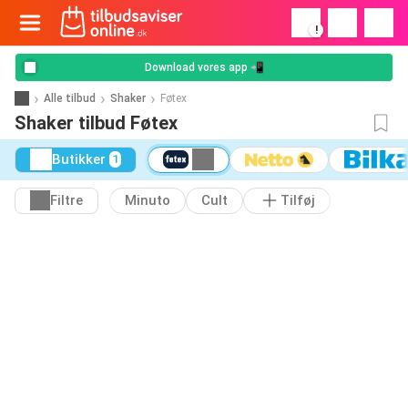
!
Download vores app 📲
Alle tilbud
Shaker
Føtex
Shaker tilbud Føtex
Butikker
1
Filtre
Minuto
Cult
Tilføj