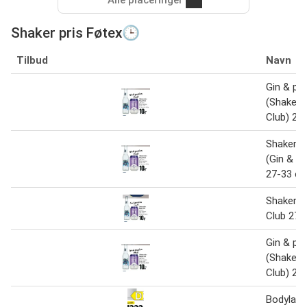
Alle placeringer
Shaker pris Føtex🕒
Tilbud
Navn
Gin & pas
(Shaker /
Club) 27-
Shaker /
(Gin & pa
27-33 cl
Shaker el
Club 27.5
Gin & pas
(Shaker /
Club) 27-
Bodylab 