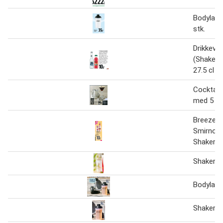
Bodylab 
stk.
Drikkeva
(Shaker /
27.5 cl
Cocktail
med 5 de
Breezer,
Smirnoff
Shaker el
Shaker
Bodylab 
Shaker