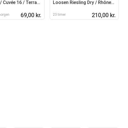
/ Cuvée 16 / Terra
Loosen Riesling Dry / Rhône
t Noir eller
by Roger Sabon
ay
69,00 kr.
210,00 kr.
morgen
23 timer