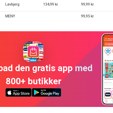
Løvbjerg
134,99 kr.
99,99 kr.
MENY
99,95 kr.
oad den gratis app med
800+ butikker