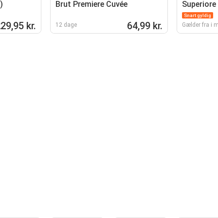
)
Brut Premiere Cuvée
Superiore 
Twins Pino
Snart gyldig
Chardonn
29,95 kr.
64,99 kr.
12 dage
Gælder fra i 