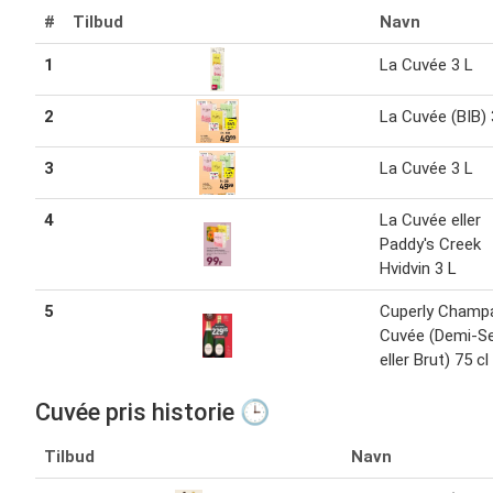
#
Tilbud
Navn
1
La Cuvée 3 L
2
La Cuvée (BIB) 
3
La Cuvée 3 L
4
La Cuvée eller
Paddy's Creek
Hvidvin 3 L
5
Cuperly Champ
Cuvée (Demi-S
eller Brut) 75 cl
Cuvée pris historie 🕒
Tilbud
Navn