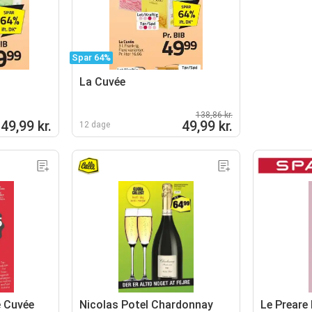
Spar 64%
La Cuvée
138,86 kr.
49,99 kr.
49,99 kr.
12 dage
 Cuvée
Nicolas Potel Chardonnay
Le Preare