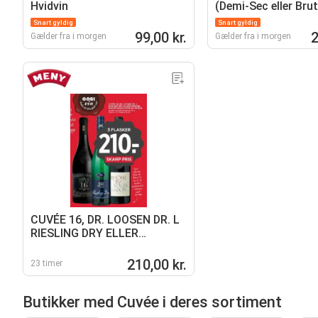
Hvidvin
(Demi-Sec eller Brut
Snart gyldig
Snart gyldig
99,00 kr.
2
Gælder fra i morgen
Gælder fra i morgen
CUVÉE 16, DR. LOOSEN DR. L
RIESLING DRY ELLER
DOMAINE ROGER SABON
CÔTES DU RHÔNE
210,00 kr.
23 timer
Butikker med Cuvée i deres sortiment