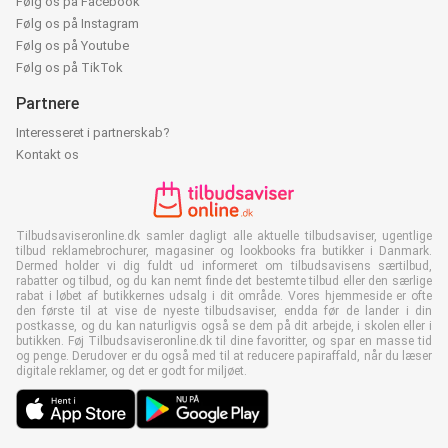
Følg os på Facebook
Følg os på Instagram
Følg os på Youtube
Følg os på TikTok
Partnere
Interesseret i partnerskab?
Kontakt os
Tilbudsaviseronline.dk samler dagligt alle aktuelle tilbudsaviser, ugentlige
tilbud reklamebrochurer, magasiner og lookbooks fra butikker i Danmark.
Dermed holder vi dig fuldt ud informeret om tilbudsavisens særtilbud,
rabatter og tilbud, og du kan nemt finde det bestemte tilbud eller den særlige
rabat i løbet af butikkernes udsalg i dit område. Vores hjemmeside er ofte
den første til at vise de nyeste tilbudsaviser, endda før de lander i din
postkasse, og du kan naturligvis også se dem på dit arbejde, i skolen eller i
butikken. Føj Tilbudsaviseronline.dk til dine favoritter, og spar en masse tid
og penge. Derudover er du også med til at reducere papiraffald, når du læser
digitale reklamer, og det er godt for miljøet.