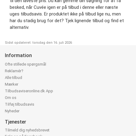
til den laveste pris. Du kan gemme din søgning for at få
besked, når Cuvée igen er på tilbud i denne eller næste
uges tilbudsavis. Er produktet ikke på tilbud lige nu, men
har du stadig brug for det? Tjek lignende tilbud og find et
alternativ.
Sidst opdateret: torsdag den 16. juli 2026
Information
Ofte stillede spørgsmål
Reklamér?
Alle tilbud
Mærker
Tilbudsaviseronline.dk App
Om os
Tilføj tilbudsavis
Nyheder
Tjenester
Tilmeld dig nyhedsbrevet