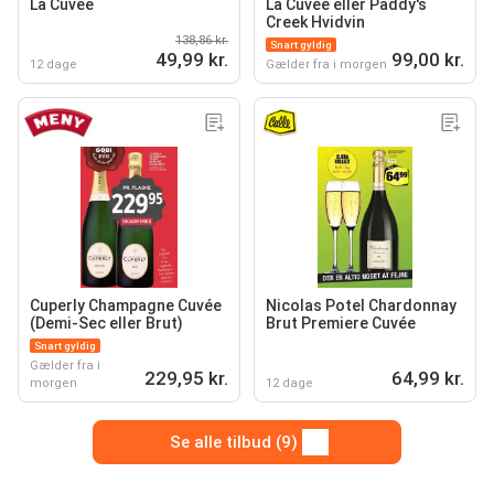
La Cuvée
La Cuvée eller Paddy's
Creek Hvidvin
138,86 kr.
Snart gyldig
49,99 kr.
99,00 kr.
12 dage
Gælder fra i morgen
Cuperly Champagne Cuvée
Nicolas Potel Chardonnay
(Demi-Sec eller Brut)
Brut Premiere Cuvée
Snart gyldig
Gælder fra i
229,95 kr.
64,99 kr.
morgen
12 dage
Se alle tilbud (9)