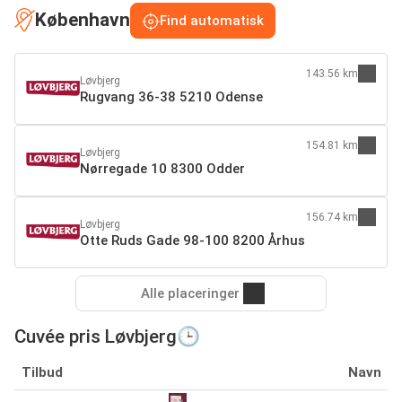
København
Find automatisk
143.56 km
Løvbjerg
Rugvang 36-38 5210 Odense
154.81 km
Løvbjerg
Nørregade 10 8300 Odder
156.74 km
Løvbjerg
Otte Ruds Gade 98-100 8200 Århus
Alle placeringer
Cuvée pris Løvbjerg🕒
Tilbud
Navn