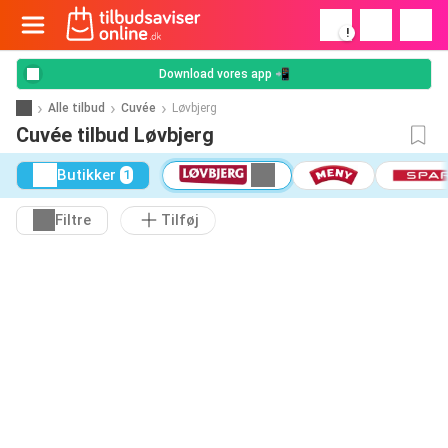
!
Download vores app 📲
Alle tilbud
Cuvée
Løvbjerg
Cuvée tilbud Løvbjerg
Butikker
1
Filtre
Tilføj