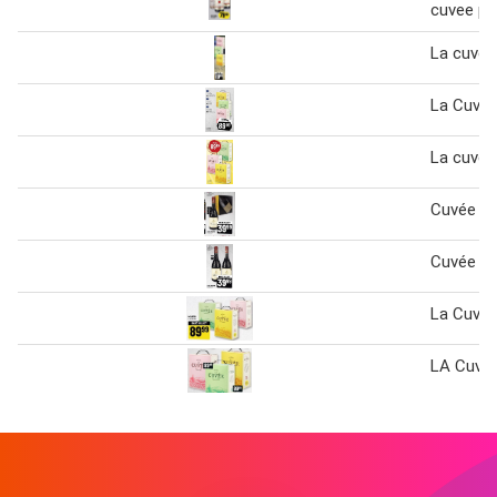
cuvee ph
La cuvée
La Cuvé
La cuvée
Cuvée p
Cuvée P
La Cuve
LA Cuvé