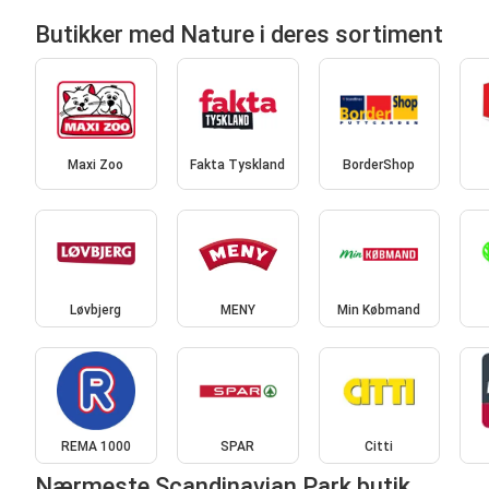
Butikker med Nature i deres sortiment
Maxi Zoo
Fakta Tyskland
BorderShop
Løvbjerg
MENY
Min Købmand
REMA 1000
SPAR
Citti
Nærmeste Scandinavian Park butik