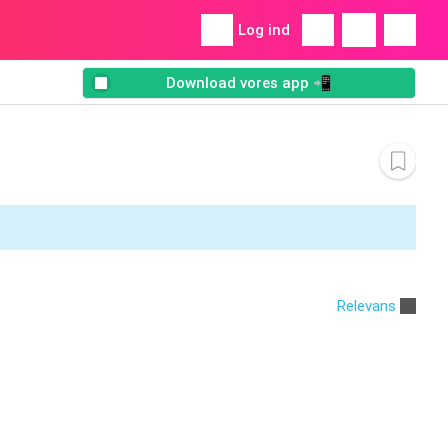
Log ind
Download vores app 📲
Relevans